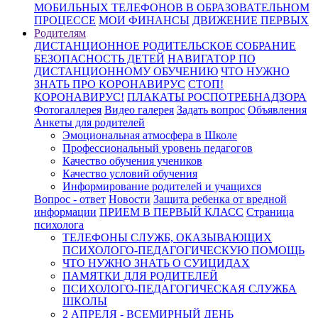
МОБИЛЬНЫХ ТЕЛЕФОНОВ В ОБРАЗОВАТЕЛЬНОМ
ПРОЦЕССЕ
МОИ ФИНАНСЫ
ДВИЖЕНИЕ ПЕРВЫХ
Родителям
ДИСТАНЦИОННОЕ РОДИТЕЛЬСКОЕ СОБРАНИЕ
БЕЗОПАСНОСТЬ ДЕТЕЙ
НАВИГАТОР ПО
ДИСТАНЦИОННОМУ ОБУЧЕНИЮ
ЧТО НУЖНО
ЗНАТЬ ПРО КОРОНАВИРУС
СТОП!
КОРОНАВИРУС!
ПЛАКАТЫ РОСПОТРЕБНАДЗОРА
Фотогаллерея
Видео галерея
Задать вопрос
Объявления
Анкеты для родителей
Эмоциональная атмосфера в Школе
Профессиональный уровень педагогов
Качество обучения учеников
Качество условий обучения
Информирование родителей и учащихся
Вопрос - ответ
Новости
Защита ребенка от вредной
информации
ПРИЕМ В ПЕРВЫЙ КЛАСС
Страница
психолога
ТЕЛЕФОНЫ СЛУЖБ, ОКАЗЫВАЮЩИХ
ПСИХОЛОГО-ПЕДАГОГИЧЕСКУЮ ПОМОЩЬ
ЧТО НУЖНО ЗНАТЬ О СУИЦИДАХ
ПАМЯТКИ ДЛЯ РОДИТЕЛЕЙ
ПСИХОЛОГО-ПЕДАГОГИЧЕСКАЯ СЛУЖБА
ШКОЛЫ
2 АПРЕЛЯ - ВСЕМИРНЫЙ ДЕНЬ