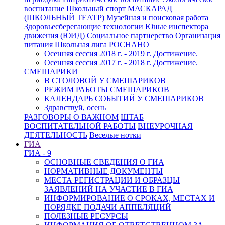
воспитание
Школьный спорт
МАСКАРАД
(ШКОЛЬНЫЙ ТЕАТР)
Музейная и поисковая работа
Здоровьесберегающие технологии
Юные инспектора
движения (ЮИД)
Социальное партнерство
Организация
питания
Школьная лига РОСНАНО
Осенняя сессия 2018 г. - 2019 г. Достижение.
Осенняя сессия 2017 г. - 2018 г. Достижение.
СМЕШАРИКИ
В СТОЛОВОЙ У СМЕШАРИКОВ
РЕЖИМ РАБОТЫ СМЕШАРИКОВ
КАЛЕНДАРЬ СОБЫТИЙ У СМЕШАРИКОВ
Здравствуй, осень
РАЗГОВОРЫ О ВАЖНОМ
ШТАБ
ВОСПИТАТЕЛЬНОЙ РАБОТЫ
ВНЕУРОЧНАЯ
ДЕЯТЕЛЬНОСТЬ
Веселые нотки
ГИА
ГИА - 9
ОСНОВНЫЕ СВЕДЕНИЯ О ГИА
НОРМАТИВНЫЕ ДОКУМЕНТЫ
МЕСТА РЕГИСТРАЦИИ И ОБРАЗЦЫ
ЗАЯВЛЕНИЙ НА УЧАСТИЕ В ГИА
ИНФОРМИРОВАНИЕ О СРОКАХ, МЕСТАХ И
ПОРЯДКЕ ПОДАЧИ АППЕЛЯЦИЙ
ПОЛЕЗНЫЕ РЕСУРСЫ