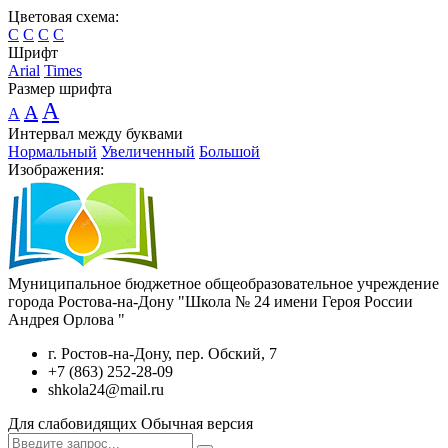
Цветовая схема:
C
C
C
C
Шрифт
Arial
Times
Размер шрифта
A
A
A
Интервал между буквами
Нормальный
Увеличенный
Большой
Изображения:
Муниципальное бюджетное общеобразовательное учреждение
города Ростова-на-Дону "Школа № 24 имени Героя России
Андрея Орлова "
г. Ростов-на-Дону, пер. Обский, 7
+7 (863) 252-28-09
shkola24@mail.ru
Для слабовидящих
Обычная версия