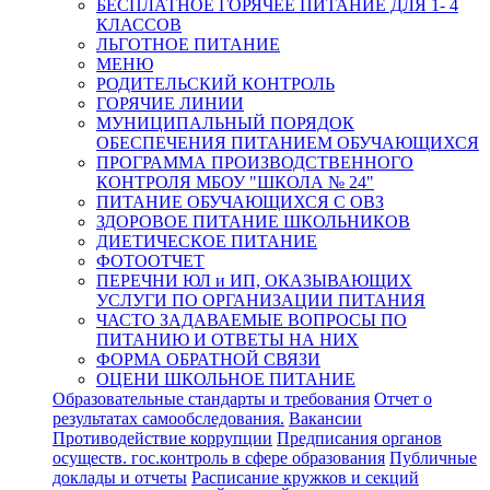
БЕСПЛАТНОЕ ГОРЯЧЕЕ ПИТАНИЕ ДЛЯ 1- 4
КЛАССОВ
ЛЬГОТНОЕ ПИТАНИЕ
МЕНЮ
РОДИТЕЛЬСКИЙ КОНТРОЛЬ
ГОРЯЧИЕ ЛИНИИ
МУНИЦИПАЛЬНЫЙ ПОРЯДОК
ОБЕСПЕЧЕНИЯ ПИТАНИЕМ ОБУЧАЮЩИХСЯ
ПРОГРАММА ПРОИЗВОДСТВЕННОГО
КОНТРОЛЯ МБОУ "ШКОЛА № 24"
ПИТАНИЕ ОБУЧАЮЩИХСЯ С ОВЗ
ЗДОРОВОЕ ПИТАНИЕ ШКОЛЬНИКОВ
ДИЕТИЧЕСКОЕ ПИТАНИЕ
ФОТООТЧЕТ
ПЕРЕЧНИ ЮЛ и ИП, ОКАЗЫВАЮЩИХ
УСЛУГИ ПО ОРГАНИЗАЦИИ ПИТАНИЯ
ЧАСТО ЗАДАВАЕМЫЕ ВОПРОСЫ ПО
ПИТАНИЮ И ОТВЕТЫ НА НИХ
ФОРМА ОБРАТНОЙ СВЯЗИ
ОЦЕНИ ШКОЛЬНОЕ ПИТАНИЕ
Образовательные стандарты и требования
Отчет о
результатах самообследования.
Вакансии
Противодействие коррупции
Предписания органов
осуществ. гос.контроль в сфере образования
Публичные
доклады и отчеты
Расписание кружков и секций