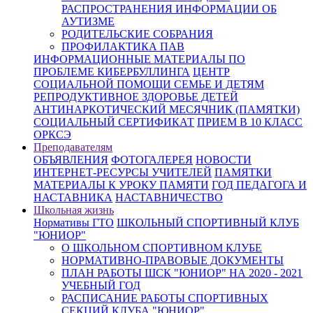
РАСПРОСТРАНЕНИЯ ИНФОРМАЦИИ ОБ
АУТИЗМЕ
РОДИТЕЛЬСКИЕ СОБРАНИЯ
ПРОФИЛАКТИКА ПАВ
ИНФОРМАЦИОННЫЕ МАТЕРИАЛЫ ПО
ПРОБЛЕМЕ КИБЕРБУЛЛИНГА
ЦЕНТР
СОЦИАЛЬНОЙ ПОМОЩИ СЕМЬЕ И ДЕТЯМ
РЕПРОДУКТИВНОЕ ЗДОРОВЬЕ ДЕТЕЙ
АНТИНАРКОТИЧЕСКИЙ МЕСЯЧНИК (ПАМЯТКИ)
СОЦИАЛЬНЫЙ СЕРТИФИКАТ
ПРИЕМ В 10 КЛАСС
ОРКСЭ
Преподавателям
ОБЪЯВЛЕНИЯ
ФОТОГАЛЕРЕЯ
НОВОСТИ
ИНТЕРНЕТ-РЕСУРСЫ УЧИТЕЛЕЙ
ПАМЯТКИ
МАТЕРИАЛЫ К УРОКУ ПАМЯТИ
ГОД ПЕДАГОГА И
НАСТАВНИКА
НАСТАВНИЧЕСТВО
Школьная жизнь
Нормативы ГТО
ШКОЛЬНЫЙ СПОРТИВНЫЙ КЛУБ
"ЮНИОР"
О ШКОЛЬНОМ СПОРТИВНОМ КЛУБЕ
НОРМАТИВНО-ПРАВОВЫЕ ДОКУМЕНТЫ
ПЛАН РАБОТЫ ШСК "ЮНИОР" НА 2020 - 2021
УЧЕБНЫЙ ГОД
РАСПИСАНИЕ РАБОТЫ СПОРТИВНЫХ
СЕКЦИЙ КЛУБА "ЮНИОР"