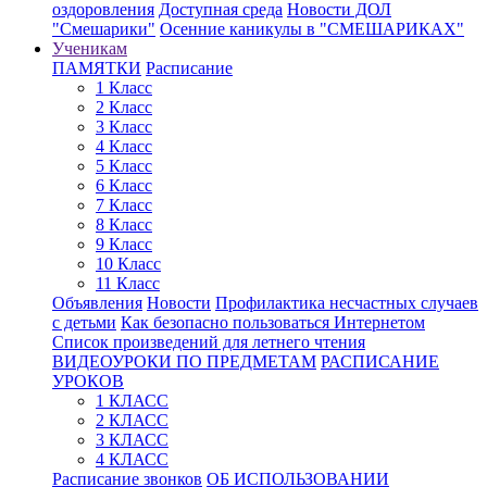
оздоровления
Доступная среда
Новости ДОЛ
"Смешарики"
Осенние каникулы в "СМЕШАРИКАХ"
Ученикам
ПАМЯТКИ
Расписание
1 Класс
2 Класс
3 Класс
4 Класс
5 Класс
6 Класс
7 Класс
8 Класс
9 Класс
10 Класс
11 Класс
Объявления
Новости
Профилактика несчастных случаев
с детьми
Как безопасно пользоваться Интернетом
Список произведений для летнего чтения
ВИДЕОУРОКИ ПО ПРЕДМЕТАМ
РАСПИСАНИЕ
УРОКОВ
1 КЛАСС
2 КЛАСС
3 КЛАСС
4 КЛАСС
Расписание звонков
ОБ ИСПОЛЬЗОВАНИИ