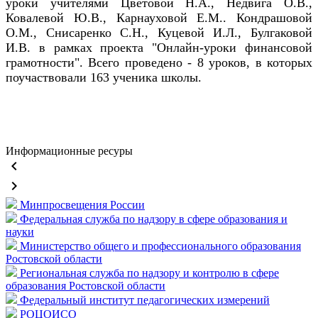
уроки учителями Цветовой Н.А., Недвига О.В.,
Ковалевой Ю.В., Карнауховой Е.М.. Кондрашовой
О.М., Снисаренко С.Н., Куцевой И.Л., Булгаковой
И.В. в рамках проекта "Онлайн-уроки финансовой
грамотности". Всего проведено - 8 уроков, в которых
поучаствовали 163 ученика школы.
Информационные ресуры
keyboard_arrow_left
keyboard_arrow_right
Минпросвещения России
Федеральная служба по надзору в сфере образования и
науки
Министерство общего и профессионального образования
Ростовской области
Региональная служба по надзору и контролю в сфере
образования Ростовской области
Федеральный институт педагогических измерений
РОЦОИСО