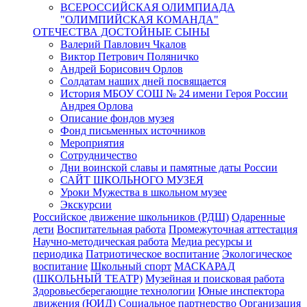
ВСЕРОССИЙСКАЯ ОЛИМПИАДА
"ОЛИМПИЙСКАЯ КОМАНДА"
ОТЕЧЕСТВА ДОСТОЙНЫЕ СЫНЫ
Валерий Павлович Чкалов
Виктор Петрович Поляничко
Андрей Борисович Орлов
Солдатам наших дней посвящается
История МБОУ СОШ № 24 имени Героя России
Андрея Орлова
Описание фондов музея
Фонд письменных источников
Мероприятия
Сотрудничество
Дни воинской славы и памятные даты России
САЙТ ШКОЛЬНОГО МУЗЕЯ
Уроки Мужества в школьном музее
Экскурсии
Российское движение школьников (РДШ)
Одаренные
дети
Воспитательная работа
Промежуточная аттестация
Научно-методическая работа
Медиа ресурсы и
периодика
Патриотическое воспитание
Экологическое
воспитание
Школьный спорт
МАСКАРАД
(ШКОЛЬНЫЙ ТЕАТР)
Музейная и поисковая работа
Здоровьесберегающие технологии
Юные инспектора
движения (ЮИД)
Социальное партнерство
Организация