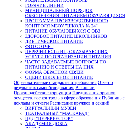
РОДИТЕЛЬСКИЙ КОНТРОЛЬ
ГОРЯЧИЕ ЛИНИИ
МУНИЦИПАЛЬНЫЙ ПОРЯДОК
ОБЕСПЕЧЕНИЯ ПИТАНИЕМ ОБУЧАЮЩИХСЯ
ПРОГРАММА ПРОИЗВОДСТВЕННОГО
КОНТРОЛЯ МБОУ "ШКОЛА № 24"
ПИТАНИЕ ОБУЧАЮЩИХСЯ С ОВЗ
ЗДОРОВОЕ ПИТАНИЕ ШКОЛЬНИКОВ
ДИЕТИЧЕСКОЕ ПИТАНИЕ
ФОТООТЧЕТ
ПЕРЕЧНИ ЮЛ и ИП, ОКАЗЫВАЮЩИХ
УСЛУГИ ПО ОРГАНИЗАЦИИ ПИТАНИЯ
ЧАСТО ЗАДАВАЕМЫЕ ВОПРОСЫ ПО
ПИТАНИЮ И ОТВЕТЫ НА НИХ
ФОРМА ОБРАТНОЙ СВЯЗИ
ОЦЕНИ ШКОЛЬНОЕ ПИТАНИЕ
Образовательные стандарты и требования
Отчет о
результатах самообследования.
Вакансии
Противодействие коррупции
Предписания органов
осуществ. гос.контроль в сфере образования
Публичные
доклады и отчеты
Расписание кружков и секций
ВИРТУАЛЬНЫЙ МУЗЕЙ
ТЕАТРАЛЬНЫЙ "МАСКАРАД"
ПДД "ПЕРЕКРЕСТОК"
АКАДЕМИЯ ДОБРА