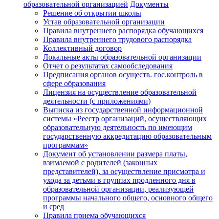
образовательной организацией
Документы
Решение об открытии школы
Устав образовательной организации
Правила внутреннего распорядка обучающихся
Правила внутреннего трудового распорядка
Коллективный договор
Локальные акты образовательной организации
Отчет о результатах самообследования
Предписания органов осуществ. гос.контроль в
сфере образования
Лицензия на осуществление образовательной
деятельности (с приложениями)
Выписка из государственной информационной
системы «Реестр организаций, осуществляющих
образовательную деятельность по имеющим
государственную аккредитацию образовательным
программам»
Документ об установлении размера платы,
взимаемой с родителей (законных
представителей), за осуществление присмотра и
ухода за детьми в группах продленного дня в
образовательной организации, реализующей
программы начального общего, основного общего
и сред
Правила приема обучающихся