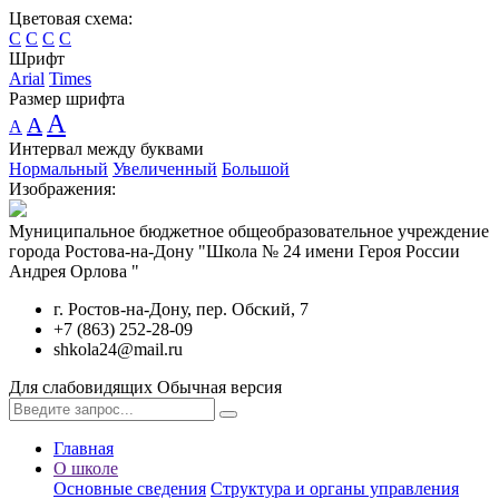
Цветовая схема:
C
C
C
C
Шрифт
Arial
Times
Размер шрифта
A
A
A
Интервал между буквами
Нормальный
Увеличенный
Большой
Изображения:
Муниципальное бюджетное общеобразовательное учреждение
города Ростова-на-Дону "Школа № 24 имени Героя России
Андрея Орлова "
г. Ростов-на-Дону, пер. Обский, 7
+7 (863) 252-28-09
shkola24@mail.ru
Для слабовидящих
Обычная версия
Главная
О школе
Основные сведения
Структура и органы управления