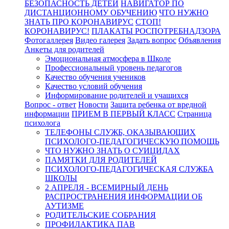
БЕЗОПАСНОСТЬ ДЕТЕЙ
НАВИГАТОР ПО
ДИСТАНЦИОННОМУ ОБУЧЕНИЮ
ЧТО НУЖНО
ЗНАТЬ ПРО КОРОНАВИРУС
СТОП!
КОРОНАВИРУС!
ПЛАКАТЫ РОСПОТРЕБНАДЗОРА
Фотогаллерея
Видео галерея
Задать вопрос
Объявления
Анкеты для родителей
Эмоциональная атмосфера в Школе
Профессиональный уровень педагогов
Качество обучения учеников
Качество условий обучения
Информирование родителей и учащихся
Вопрос - ответ
Новости
Защита ребенка от вредной
информации
ПРИЕМ В ПЕРВЫЙ КЛАСС
Страница
психолога
ТЕЛЕФОНЫ СЛУЖБ, ОКАЗЫВАЮЩИХ
ПСИХОЛОГО-ПЕДАГОГИЧЕСКУЮ ПОМОЩЬ
ЧТО НУЖНО ЗНАТЬ О СУИЦИДАХ
ПАМЯТКИ ДЛЯ РОДИТЕЛЕЙ
ПСИХОЛОГО-ПЕДАГОГИЧЕСКАЯ СЛУЖБА
ШКОЛЫ
2 АПРЕЛЯ - ВСЕМИРНЫЙ ДЕНЬ
РАСПРОСТРАНЕНИЯ ИНФОРМАЦИИ ОБ
АУТИЗМЕ
РОДИТЕЛЬСКИЕ СОБРАНИЯ
ПРОФИЛАКТИКА ПАВ