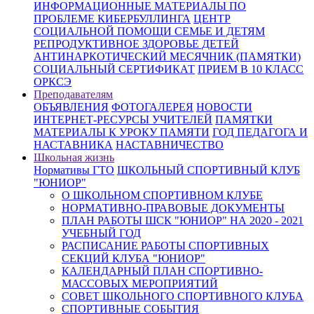
ИНФОРМАЦИОННЫЕ МАТЕРИАЛЫ ПО
ПРОБЛЕМЕ КИБЕРБУЛЛИНГА
ЦЕНТР
СОЦИАЛЬНОЙ ПОМОЩИ СЕМЬЕ И ДЕТЯМ
РЕПРОДУКТИВНОЕ ЗДОРОВЬЕ ДЕТЕЙ
АНТИНАРКОТИЧЕСКИЙ МЕСЯЧНИК (ПАМЯТКИ)
СОЦИАЛЬНЫЙ СЕРТИФИКАТ
ПРИЕМ В 10 КЛАСС
ОРКСЭ
Преподавателям
ОБЪЯВЛЕНИЯ
ФОТОГАЛЕРЕЯ
НОВОСТИ
ИНТЕРНЕТ-РЕСУРСЫ УЧИТЕЛЕЙ
ПАМЯТКИ
МАТЕРИАЛЫ К УРОКУ ПАМЯТИ
ГОД ПЕДАГОГА И
НАСТАВНИКА
НАСТАВНИЧЕСТВО
Школьная жизнь
Нормативы ГТО
ШКОЛЬНЫЙ СПОРТИВНЫЙ КЛУБ
"ЮНИОР"
О ШКОЛЬНОМ СПОРТИВНОМ КЛУБЕ
НОРМАТИВНО-ПРАВОВЫЕ ДОКУМЕНТЫ
ПЛАН РАБОТЫ ШСК "ЮНИОР" НА 2020 - 2021
УЧЕБНЫЙ ГОД
РАСПИСАНИЕ РАБОТЫ СПОРТИВНЫХ
СЕКЦИЙ КЛУБА "ЮНИОР"
КАЛЕНДАРНЫЙ ПЛАН СПОРТИВНО-
МАССОВЫХ МЕРОПРИЯТИЙ
СОВЕТ ШКОЛЬНОГО СПОРТИВНОГО КЛУБА
СПОРТИВНЫЕ СОБЫТИЯ