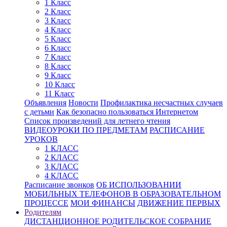
1 Класс
2 Класс
3 Класс
4 Класс
5 Класс
6 Класс
7 Класс
8 Класс
9 Класс
10 Класс
11 Класс
Объявления
Новости
Профилактика несчастных случаев
с детьми
Как безопасно пользоваться Интернетом
Список произведений для летнего чтения
ВИДЕОУРОКИ ПО ПРЕДМЕТАМ
РАСПИСАНИЕ
УРОКОВ
1 КЛАСС
2 КЛАСС
3 КЛАСС
4 КЛАСС
Расписание звонков
ОБ ИСПОЛЬЗОВАНИИ
МОБИЛЬНЫХ ТЕЛЕФОНОВ В ОБРАЗОВАТЕЛЬНОМ
ПРОЦЕССЕ
МОИ ФИНАНСЫ
ДВИЖЕНИЕ ПЕРВЫХ
Родителям
ДИСТАНЦИОННОЕ РОДИТЕЛЬСКОЕ СОБРАНИЕ