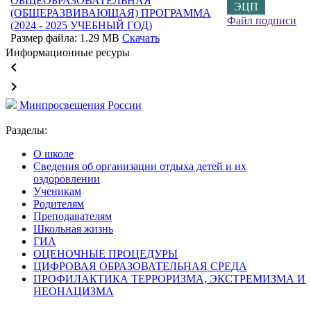
ОБЩЕОБРАЗОВАТЕЛЬНАЯ
ЭЦП
(ОБЩЕРАЗВИВАЮЩАЯ) ПРОГРАММА
Файл подписи
(2024 - 2025 УЧЕБНЫЙ ГОД)
Размер файла: 1.29 MB
Скачать
Информационные ресуры
keyboard_arrow_left
keyboard_arrow_right
Минпросвещения России
Разделы:
О школе
Сведения об организации отдыха детей и их
оздоровлении
Ученикам
Родителям
Преподавателям
Школьная жизнь
ГИА
ОЦЕНОЧНЫЕ ПРОЦЕДУРЫ
ЦИФРОВАЯ ОБРАЗОВАТЕЛЬНАЯ СРЕДА
ПРОФИЛАКТИКА ТЕРРОРИЗМА, ЭКСТРЕМИЗМА И
НЕОНАЦИЗМА