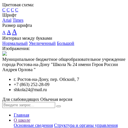
Цветовая схема:
C
C
C
C
Шрифт
Arial
Times
Размер шрифта
A
A
A
Интервал между буквами
Нормальный
Увеличенный
Большой
Изображения:
Муниципальное бюджетное общеобразовательное учреждение
города Ростова-на-Дону "Школа № 24 имени Героя России
Андрея Орлова "
г. Ростов-на-Дону, пер. Обский, 7
+7 (863) 252-28-09
shkola24@mail.ru
Для слабовидящих
Обычная версия
Главная
О школе
Основные сведения
Структура и органы управления