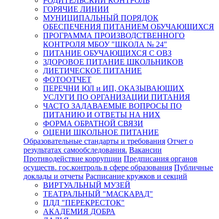
РОДИТЕЛЬСКИЙ КОНТРОЛЬ
ГОРЯЧИЕ ЛИНИИ
МУНИЦИПАЛЬНЫЙ ПОРЯДОК
ОБЕСПЕЧЕНИЯ ПИТАНИЕМ ОБУЧАЮЩИХСЯ
ПРОГРАММА ПРОИЗВОДСТВЕННОГО
КОНТРОЛЯ МБОУ "ШКОЛА № 24"
ПИТАНИЕ ОБУЧАЮЩИХСЯ С ОВЗ
ЗДОРОВОЕ ПИТАНИЕ ШКОЛЬНИКОВ
ДИЕТИЧЕСКОЕ ПИТАНИЕ
ФОТООТЧЕТ
ПЕРЕЧНИ ЮЛ и ИП, ОКАЗЫВАЮЩИХ
УСЛУГИ ПО ОРГАНИЗАЦИИ ПИТАНИЯ
ЧАСТО ЗАДАВАЕМЫЕ ВОПРОСЫ ПО
ПИТАНИЮ И ОТВЕТЫ НА НИХ
ФОРМА ОБРАТНОЙ СВЯЗИ
ОЦЕНИ ШКОЛЬНОЕ ПИТАНИЕ
Образовательные стандарты и требования
Отчет о
результатах самообследования.
Вакансии
Противодействие коррупции
Предписания органов
осуществ. гос.контроль в сфере образования
Публичные
доклады и отчеты
Расписание кружков и секций
ВИРТУАЛЬНЫЙ МУЗЕЙ
ТЕАТРАЛЬНЫЙ "МАСКАРАД"
ПДД "ПЕРЕКРЕСТОК"
АКАДЕМИЯ ДОБРА