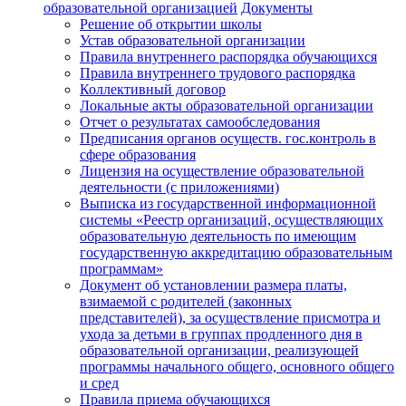
образовательной организацией
Документы
Решение об открытии школы
Устав образовательной организации
Правила внутреннего распорядка обучающихся
Правила внутреннего трудового распорядка
Коллективный договор
Локальные акты образовательной организации
Отчет о результатах самообследования
Предписания органов осуществ. гос.контроль в
сфере образования
Лицензия на осуществление образовательной
деятельности (с приложениями)
Выписка из государственной информационной
системы «Реестр организаций, осуществляющих
образовательную деятельность по имеющим
государственную аккредитацию образовательным
программам»
Документ об установлении размера платы,
взимаемой с родителей (законных
представителей), за осуществление присмотра и
ухода за детьми в группах продленного дня в
образовательной организации, реализующей
программы начального общего, основного общего
и сред
Правила приема обучающихся