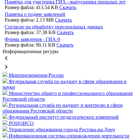
Памятка для участника ГИА - выпускника прошлых лет
Размер файла: 413.54 KB
Скачать
Памятка о подаче заявлений
Размер файла: 2.13 MB
Скачать
Согласие на обработку персональных данных
Размер файла: 37.38 KB
Скачать
Форма заявления - ГИА-9
Размер файла: 90.11 KB
Скачать
Информационные ресуры
keyboard_arrow_left
keyboard_arrow_right
Минпросвещения России
Федеральная служба по надзору в сфере образования и
науки
Министерство общего и профессионального образования
Ростовской области
Региональная служба по надзору и контролю в сфере
образования Ростовской области
Федеральный институт педагогических измерений
РОЦОИСО
Управление образования города Ростова-на-Дону
Информационная система сопровождения деятельности