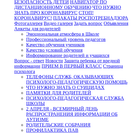
БЕЗОПАСНОСТЬ ДЕТЕЙ
НАВИГАТОР ПО
ДИСТАНЦИОННОМУ ОБУЧЕНИЮ
ЧТО НУЖНО
ЗНАТЬ ПРО КОРОНАВИРУС
СТОП!
КОРОНАВИРУС!
ПЛАКАТЫ РОСПОТРЕБНАДЗОРА
Фотогаллерея
Видео галерея
Задать вопрос
Объявления
Анкеты для родителей
Эмоциональная атмосфера в Школе
Профессиональный уровень педагогов
Качество обучения учеников
Качество условий обучения
Информирование родителей и учащихся
Вопрос - ответ
Новости
Защита ребенка от вредной
информации
ПРИЕМ В ПЕРВЫЙ КЛАСС
Страница
психолога
ТЕЛЕФОНЫ СЛУЖБ, ОКАЗЫВАЮЩИХ
ПСИХОЛОГО-ПЕДАГОГИЧЕСКУЮ ПОМОЩЬ
ЧТО НУЖНО ЗНАТЬ О СУИЦИДАХ
ПАМЯТКИ ДЛЯ РОДИТЕЛЕЙ
ПСИХОЛОГО-ПЕДАГОГИЧЕСКАЯ СЛУЖБА
ШКОЛЫ
2 АПРЕЛЯ - ВСЕМИРНЫЙ ДЕНЬ
РАСПРОСТРАНЕНИЯ ИНФОРМАЦИИ ОБ
АУТИЗМЕ
РОДИТЕЛЬСКИЕ СОБРАНИЯ
ПРОФИЛАКТИКА ПАВ