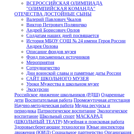
ВСЕРОССИЙСКАЯ ОЛИМПИАДА
"ОЛИМПИЙСКАЯ КОМАНДА"
ОТЕЧЕСТВА ДОСТОЙНЫЕ СЫНЫ
Валерий Павлович Чкалов
Виктор Петрович Поляничко
Андрей Борисович Орлов
Солдатам наших дней посвящается
История МБОУ СОШ № 24 имени Героя России
Андрея Орлова
Описание фондов музея
Фонд письменных источников
Мероприятия
Сотрудничество
Дни воинской славы и памятные даты России
САЙТ ШКОЛЬНОГО МУЗЕЯ
Уроки Мужества в школьном музее
Экскурсии
Российское движение школьников (РДШ)
Одаренные
дети
Воспитательная работа
Промежуточная аттестация
Научно-методическая работа
Медиа ресурсы и
периодика
Патриотическое воспитание
Экологическое
воспитание
Школьный спорт
МАСКАРАД
(ШКОЛЬНЫЙ ТЕАТР)
Музейная и поисковая работа
Здоровьесберегающие технологии
Юные инспектора
движения (ЮИД)
Социальное партнерство
Организация