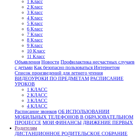
1 Класс
2 Класс
3 Класс
4 Класс
5 Класс
6 Класс
7 Класс
8 Класс
9 Класс
10 Класс
11 Класс
Объявления
Новости
Профилактика несчастных случаев
с детьми
Как безопасно пользоваться Интернетом
Список произведений для летнего чтения
ВИДЕОУРОКИ ПО ПРЕДМЕТАМ
РАСПИСАНИЕ
УРОКОВ
1 КЛАСС
2 КЛАСС
3 КЛАСС
4 КЛАСС
Расписание звонков
ОБ ИСПОЛЬЗОВАНИИ
МОБИЛЬНЫХ ТЕЛЕФОНОВ В ОБРАЗОВАТЕЛЬНОМ
ПРОЦЕССЕ
МОИ ФИНАНСЫ
ДВИЖЕНИЕ ПЕРВЫХ
Родителям
ДИСТАНЦИОННОЕ РОДИТЕЛЬСКОЕ СОБРАНИЕ