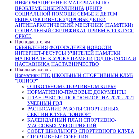
ИНФОРМАЦИОННЫЕ МАТЕРИАЛЫ ПО
ПРОБЛЕМЕ КИБЕРБУЛЛИНГА
ЦЕНТР
СОЦИАЛЬНОЙ ПОМОЩИ СЕМЬЕ И ДЕТЯМ
РЕПРОДУКТИВНОЕ ЗДОРОВЬЕ ДЕТЕЙ
АНТИНАРКОТИЧЕСКИЙ МЕСЯЧНИК (ПАМЯТКИ)
СОЦИАЛЬНЫЙ СЕРТИФИКАТ
ПРИЕМ В 10 КЛАСС
ОРКСЭ
Преподавателям
ОБЪЯВЛЕНИЯ
ФОТОГАЛЕРЕЯ
НОВОСТИ
ИНТЕРНЕТ-РЕСУРСЫ УЧИТЕЛЕЙ
ПАМЯТКИ
МАТЕРИАЛЫ К УРОКУ ПАМЯТИ
ГОД ПЕДАГОГА И
НАСТАВНИКА
НАСТАВНИЧЕСТВО
Школьная жизнь
Нормативы ГТО
ШКОЛЬНЫЙ СПОРТИВНЫЙ КЛУБ
"ЮНИОР"
О ШКОЛЬНОМ СПОРТИВНОМ КЛУБЕ
НОРМАТИВНО-ПРАВОВЫЕ ДОКУМЕНТЫ
ПЛАН РАБОТЫ ШСК "ЮНИОР" НА 2020 - 2021
УЧЕБНЫЙ ГОД
РАСПИСАНИЕ РАБОТЫ СПОРТИВНЫХ
СЕКЦИЙ КЛУБА "ЮНИОР"
КАЛЕНДАРНЫЙ ПЛАН СПОРТИВНО-
МАССОВЫХ МЕРОПРИЯТИЙ
СОВЕТ ШКОЛЬНОГО СПОРТИВНОГО КЛУБА
СПОРТИВНЫЕ СОБЫТИЯ