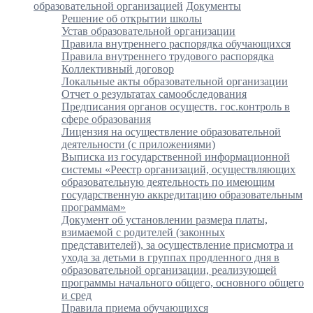
образовательной организацией
Документы
Решение об открытии школы
Устав образовательной организации
Правила внутреннего распорядка обучающихся
Правила внутреннего трудового распорядка
Коллективный договор
Локальные акты образовательной организации
Отчет о результатах самообследования
Предписания органов осуществ. гос.контроль в
сфере образования
Лицензия на осуществление образовательной
деятельности (с приложениями)
Выписка из государственной информационной
системы «Реестр организаций, осуществляющих
образовательную деятельность по имеющим
государственную аккредитацию образовательным
программам»
Документ об установлении размера платы,
взимаемой с родителей (законных
представителей), за осуществление присмотра и
ухода за детьми в группах продленного дня в
образовательной организации, реализующей
программы начального общего, основного общего
и сред
Правила приема обучающихся