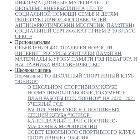
ИНФОРМАЦИОННЫЕ МАТЕРИАЛЫ ПО
ПРОБЛЕМЕ КИБЕРБУЛЛИНГА
ЦЕНТР
СОЦИАЛЬНОЙ ПОМОЩИ СЕМЬЕ И ДЕТЯМ
РЕПРОДУКТИВНОЕ ЗДОРОВЬЕ ДЕТЕЙ
АНТИНАРКОТИЧЕСКИЙ МЕСЯЧНИК (ПАМЯТКИ)
СОЦИАЛЬНЫЙ СЕРТИФИКАТ
ПРИЕМ В 10 КЛАСС
ОРКСЭ
Преподавателям
ОБЪЯВЛЕНИЯ
ФОТОГАЛЕРЕЯ
НОВОСТИ
ИНТЕРНЕТ-РЕСУРСЫ УЧИТЕЛЕЙ
ПАМЯТКИ
МАТЕРИАЛЫ К УРОКУ ПАМЯТИ
ГОД ПЕДАГОГА И
НАСТАВНИКА
НАСТАВНИЧЕСТВО
Школьная жизнь
Нормативы ГТО
ШКОЛЬНЫЙ СПОРТИВНЫЙ КЛУБ
"ЮНИОР"
О ШКОЛЬНОМ СПОРТИВНОМ КЛУБЕ
НОРМАТИВНО-ПРАВОВЫЕ ДОКУМЕНТЫ
ПЛАН РАБОТЫ ШСК "ЮНИОР" НА 2020 - 2021
УЧЕБНЫЙ ГОД
РАСПИСАНИЕ РАБОТЫ СПОРТИВНЫХ
СЕКЦИЙ КЛУБА "ЮНИОР"
КАЛЕНДАРНЫЙ ПЛАН СПОРТИВНО-
МАССОВЫХ МЕРОПРИЯТИЙ
СОВЕТ ШКОЛЬНОГО СПОРТИВНОГО КЛУБА
СПОРТИВНЫЕ СОБЫТИЯ