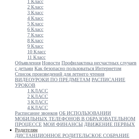
1 Класс
2 Класс
3 Класс
4 Класс
5 Класс
6 Класс
7 Класс
8 Класс
9 Класс
10 Класс
11 Класс
Объявления
Новости
Профилактика несчастных случаев
с детьми
Как безопасно пользоваться Интернетом
Список произведений для летнего чтения
ВИДЕОУРОКИ ПО ПРЕДМЕТАМ
РАСПИСАНИЕ
УРОКОВ
1 КЛАСС
2 КЛАСС
3 КЛАСС
4 КЛАСС
Расписание звонков
ОБ ИСПОЛЬЗОВАНИИ
МОБИЛЬНЫХ ТЕЛЕФОНОВ В ОБРАЗОВАТЕЛЬНОМ
ПРОЦЕССЕ
МОИ ФИНАНСЫ
ДВИЖЕНИЕ ПЕРВЫХ
Родителям
ДИСТАНЦИОННОЕ РОДИТЕЛЬСКОЕ СОБРАНИЕ