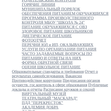
РОДИТЕЛЬСКИЙ КОНТРОЛЬ
ГОРЯЧИЕ ЛИНИИ
МУНИЦИПАЛЬНЫЙ ПОРЯДОК
ОБЕСПЕЧЕНИЯ ПИТАНИЕМ ОБУЧАЮЩИХСЯ
ПРОГРАММА ПРОИЗВОДСТВЕННОГО
КОНТРОЛЯ МБОУ "ШКОЛА № 24"
ПИТАНИЕ ОБУЧАЮЩИХСЯ С ОВЗ
ЗДОРОВОЕ ПИТАНИЕ ШКОЛЬНИКОВ
ДИЕТИЧЕСКОЕ ПИТАНИЕ
ФОТООТЧЕТ
ПЕРЕЧНИ ЮЛ и ИП, ОКАЗЫВАЮЩИХ
УСЛУГИ ПО ОРГАНИЗАЦИИ ПИТАНИЯ
ЧАСТО ЗАДАВАЕМЫЕ ВОПРОСЫ ПО
ПИТАНИЮ И ОТВЕТЫ НА НИХ
ФОРМА ОБРАТНОЙ СВЯЗИ
ОЦЕНИ ШКОЛЬНОЕ ПИТАНИЕ
Образовательные стандарты и требования
Отчет о
результатах самообследования.
Вакансии
Противодействие коррупции
Предписания органов
осуществ. гос.контроль в сфере образования
Публичные
доклады и отчеты
Расписание кружков и секций
ВИРТУАЛЬНЫЙ МУЗЕЙ
ТЕАТРАЛЬНЫЙ "МАСКАРАД"
ПДД "ПЕРЕКРЕСТОК"
АКАДЕМИЯ ДОБРА