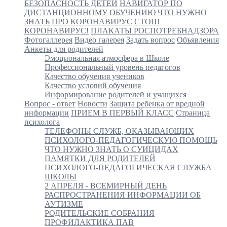
БЕЗОПАСНОСТЬ ДЕТЕЙ
НАВИГАТОР ПО
ДИСТАНЦИОННОМУ ОБУЧЕНИЮ
ЧТО НУЖНО
ЗНАТЬ ПРО КОРОНАВИРУС
СТОП!
КОРОНАВИРУС!
ПЛАКАТЫ РОСПОТРЕБНАДЗОРА
Фотогаллерея
Видео галерея
Задать вопрос
Объявления
Анкеты для родителей
Эмоциональная атмосфера в Школе
Профессиональный уровень педагогов
Качество обучения учеников
Качество условий обучения
Информирование родителей и учащихся
Вопрос - ответ
Новости
Защита ребенка от вредной
информации
ПРИЕМ В ПЕРВЫЙ КЛАСС
Страница
психолога
ТЕЛЕФОНЫ СЛУЖБ, ОКАЗЫВАЮЩИХ
ПСИХОЛОГО-ПЕДАГОГИЧЕСКУЮ ПОМОЩЬ
ЧТО НУЖНО ЗНАТЬ О СУИЦИДАХ
ПАМЯТКИ ДЛЯ РОДИТЕЛЕЙ
ПСИХОЛОГО-ПЕДАГОГИЧЕСКАЯ СЛУЖБА
ШКОЛЫ
2 АПРЕЛЯ - ВСЕМИРНЫЙ ДЕНЬ
РАСПРОСТРАНЕНИЯ ИНФОРМАЦИИ ОБ
АУТИЗМЕ
РОДИТЕЛЬСКИЕ СОБРАНИЯ
ПРОФИЛАКТИКА ПАВ