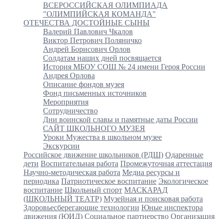
ВСЕРОССИЙСКАЯ ОЛИМПИАДА
"ОЛИМПИЙСКАЯ КОМАНДА"
ОТЕЧЕСТВА ДОСТОЙНЫЕ СЫНЫ
Валерий Павлович Чкалов
Виктор Петрович Поляничко
Андрей Борисович Орлов
Солдатам наших дней посвящается
История МБОУ СОШ № 24 имени Героя России
Андрея Орлова
Описание фондов музея
Фонд письменных источников
Мероприятия
Сотрудничество
Дни воинской славы и памятные даты России
САЙТ ШКОЛЬНОГО МУЗЕЯ
Уроки Мужества в школьном музее
Экскурсии
Российское движение школьников (РДШ)
Одаренные
дети
Воспитательная работа
Промежуточная аттестация
Научно-методическая работа
Медиа ресурсы и
периодика
Патриотическое воспитание
Экологическое
воспитание
Школьный спорт
МАСКАРАД
(ШКОЛЬНЫЙ ТЕАТР)
Музейная и поисковая работа
Здоровьесберегающие технологии
Юные инспектора
движения (ЮИД)
Социальное партнерство
Организация