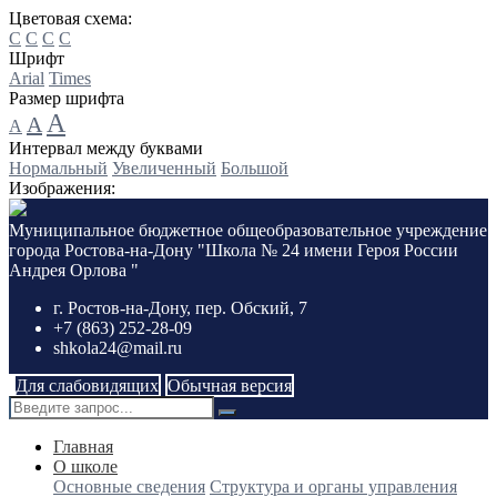
Цветовая схема:
C
C
C
C
Шрифт
Arial
Times
Размер шрифта
A
A
A
Интервал между буквами
Нормальный
Увеличенный
Большой
Изображения:
Муниципальное бюджетное общеобразовательное учреждение
города Ростова-на-Дону "Школа № 24 имени Героя России
Андрея Орлова "
г. Ростов-на-Дону, пер. Обский, 7
+7 (863) 252-28-09
shkola24@mail.ru
Для слабовидящих
Обычная версия
Главная
О школе
Основные сведения
Структура и органы управления