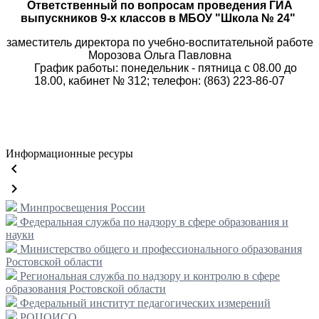
Ответственный по вопросам проведения ГИА
выпускников 9-х классов в МБОУ "Школа № 24"
заместитель директора по учебно-воспитательной работе
Морозова Ольга Павловна
График работы: понедельник - пятница с 08.00 до
18.00, кабинет № 312; телефон: (863) 223-86-07
Информационные ресуры
keyboard_arrow_left
keyboard_arrow_right
Минпросвещения России
Федеральная служба по надзору в сфере образования и
науки
Министерство общего и профессионального образования
Ростовской области
Региональная служба по надзору и контролю в сфере
образования Ростовской области
Федеральный институт педагогических измерений
РОЦОИСО